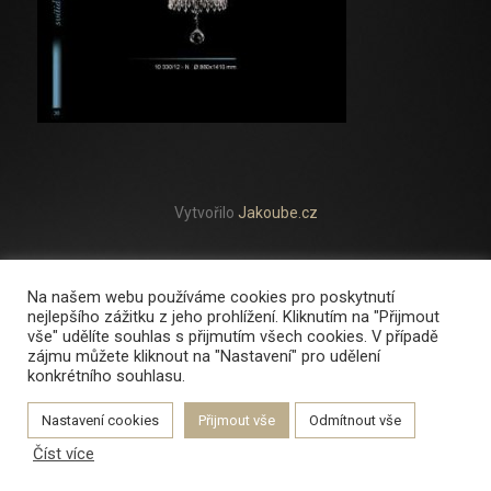
Vytvořilo
Jakoube.cz
Na našem webu používáme cookies pro poskytnutí
nejlepšího zážitku z jeho prohlížení. Kliknutím na "Přijmout
vše" udělíte souhlas s přijmutím všech cookies. V případě
zájmu můžete kliknout na "Nastavení" pro udělení
konkrétního souhlasu.
Nastavení cookies
Přijmout vše
Odmítnout vše
Číst více